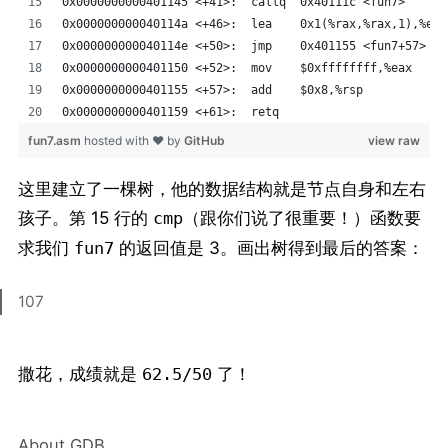
0x0000000000401145 <+41>:  callq  0x40111c <fun7>
0x000000000040114a <+46>:  lea    0x1(%rax,%rax,1),%eax
0x000000000040114e <+50>:  jmp    0x401155 <fun7+57>
0x0000000000401150 <+52>:  mov    $0xffffffff,%eax
0x0000000000401155 <+57>:  add    $0x8,%rsp
0x0000000000401159 <+61>:  retq   
fun7.asm
hosted with ❤ by
GitHub
view raw
这里建立了一棵树，他的数据结构就是节点自身和左右
孩子。第 15 行的
（跟你们说了很重要！）函数要
cmp
求我们
的返回值是 3。画出树得到最后的答案：
fun7
107
撒花，成绩就是
了！
62.5/50
About GDB