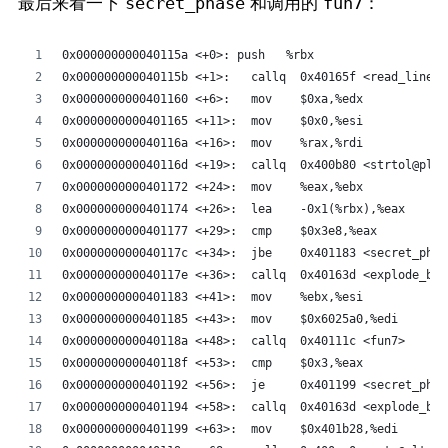
最后来看一下
和调用的
：
secret_phase
fun7
0x000000000040115a <+0>: push   %rbx
0x000000000040115b <+1>:   callq  0x40165f <read_line>
0x0000000000401160 <+6>:   mov    $0xa,%edx
0x0000000000401165 <+11>:  mov    $0x0,%esi
0x000000000040116a <+16>:  mov    %rax,%rdi
0x000000000040116d <+19>:  callq  0x400b80 <strtol@plt>
0x0000000000401172 <+24>:  mov    %eax,%ebx
0x0000000000401174 <+26>:  lea    -0x1(%rbx),%eax
0x0000000000401177 <+29>:  cmp    $0x3e8,%eax
0x000000000040117c <+34>:  jbe    0x401183 <secret_phas
0x000000000040117e <+36>:  callq  0x40163d <explode_bom
0x0000000000401183 <+41>:  mov    %ebx,%esi
0x0000000000401185 <+43>:  mov    $0x6025a0,%edi
0x000000000040118a <+48>:  callq  0x40111c <fun7>
0x000000000040118f <+53>:  cmp    $0x3,%eax
0x0000000000401192 <+56>:  je     0x401199 <secret_phas
0x0000000000401194 <+58>:  callq  0x40163d <explode_bom
0x0000000000401199 <+63>:  mov    $0x401b28,%edi