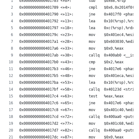
0x0000000000401785 <+0>:	sub    $0x68,%rsp
0x0000000000401789 <+4>:	cmpl   
0x0000000000401790 <+11>:	jne    0x4017f
0x0000000000401792 <+13>:	lea    0x10(%rsp),%rcx
0x0000000000401797 <+18>:	lea    0xc(%rsp),%rdx
0x000000000040179c <+23>:	mov    $0x401ec4,%esi
0x00000000004017a1 <+28>:	mov    $0x603030,%edi
0x00000000004017a6 <+33>:	mov    $0x0,%eax
0x00000000004017ab <+38>:	callq  0x400a
0x00000000004017b0 <+43>:	cmp    $0x2,%eax
0x00000000004017b3 <+46>:	jne    0x4017e
0x00000000004017b5 <+48>:	mov    $0x401eca,%esi
0x00000000004017ba <+53>:	lea    0x10(%rsp),%rdi
0x00000000004017bf <+58>:	callq  0x40123
0x00000000004017c4 <+63>:	test   %eax,%eax
0x00000000004017c6 <+65>:	jne    0x4017e
0x00000000004017c8 <+67>:	mov    $0x401c40,%edi
0x00000000004017cd <+72>:	callq  0x400aa0 <put
0x00000000004017d2 <+77>:	mov    $0x401c68,%edi
0x00000000004017d7 <+82>:	callq  0x400aa0 <put
0x00000000004017dc <+87>:	mov    $0x0,%eax