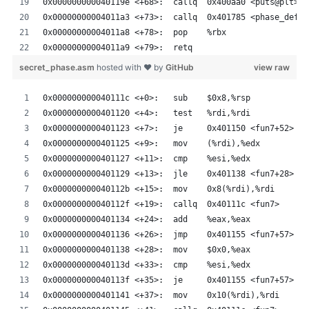
0x000000000040119e <+68>:  callq  0x400aa0 <puts@plt>
0x00000000004011a3 <+73>:  callq  0x401785 <phase_defus
0x00000000004011a8 <+78>:  pop    %rbx
0x00000000004011a9 <+79>:  retq 
secret_phase.asm
hosted with ❤ by
GitHub
view raw
0x000000000040111c <+0>:   sub    $0x8,%rsp
0x0000000000401120 <+4>:   test   %rdi,%rdi
0x0000000000401123 <+7>:   je     0x401150 <fun7+52>
0x0000000000401125 <+9>:   mov    (%rdi),%edx
0x0000000000401127 <+11>:  cmp    %esi,%edx
0x0000000000401129 <+13>:  jle    0x401138 <fun7+28>
0x000000000040112b <+15>:  mov    0x8(%rdi),%rdi
0x000000000040112f <+19>:  callq  0x40111c <fun7>
0x0000000000401134 <+24>:  add    %eax,%eax
0x0000000000401136 <+26>:  jmp    0x401155 <fun7+57>
0x0000000000401138 <+28>:  mov    $0x0,%eax
0x000000000040113d <+33>:  cmp    %esi,%edx
0x000000000040113f <+35>:  je     0x401155 <fun7+57>
0x0000000000401141 <+37>:  mov    0x10(%rdi),%rdi