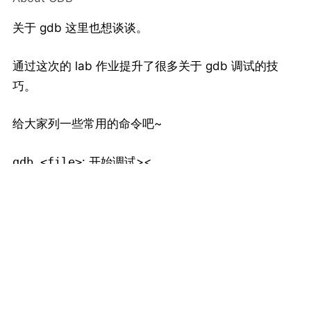
关于 gdb 这里也想谈谈。
通过这次的 lab 作业提升了很多关于 gdb 调试的技
巧。
给大家列一些常用的命令吧~
: 开始调试><
gdb <file>
,
: 开始和退出
run
quit
: 给
函数/在地址为
break func/*0x804820
func
处设置断点
0x804820
: 删除/禁用/启用断点
delete/disable/enable 1