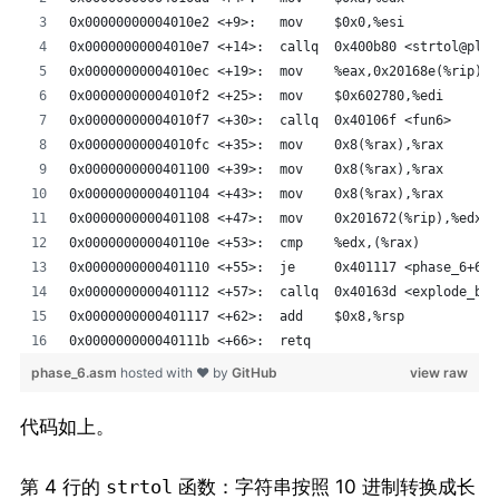
0x00000000004010e2 <+9>:   mov    $0x0,%esi
0x00000000004010e7 <+14>:  callq  0x400b80 <strtol@plt>
0x00000000004010ec <+19>:  mov    %eax,0x20168e(%rip)  
0x00000000004010f2 <+25>:  mov    $0x602780,%edi
0x00000000004010f7 <+30>:  callq  0x40106f <fun6>
0x00000000004010fc <+35>:  mov    0x8(%rax),%rax
0x0000000000401100 <+39>:  mov    0x8(%rax),%rax
0x0000000000401104 <+43>:  mov    0x8(%rax),%rax
0x0000000000401108 <+47>:  mov    0x201672(%rip),%edx  
0x000000000040110e <+53>:  cmp    %edx,(%rax)
0x0000000000401110 <+55>:  je     0x401117 <phase_6+62>
0x0000000000401112 <+57>:  callq  0x40163d <explode_bom
0x0000000000401117 <+62>:  add    $0x8,%rsp
0x000000000040111b <+66>:  retq  
phase_6.asm
hosted with ❤ by
GitHub
view raw
代码如上。
第 4 行的
函数：字符串按照 10 进制转换成长
strtol